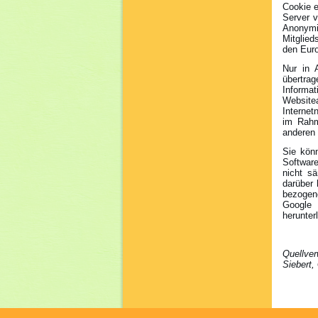
Cookie e
Server v
Anonymi
Mitglie
den Euro
Nur in 
übertra
Informa
Website
Internet
im Rahm
anderen
Sie kön
Software
nicht s
darüber 
bezogene
Google 
herunter
Quellve
Siebert,