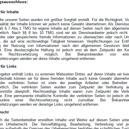
gsausschluss:
für Inhalte
lte unserer Seiten wurden mit größter Sorgfalt erstellt. Für die Richtigkeit, Vo
alität der Inhalte können wir jedoch keine Gewähr übernehmen. Als Dienstea
äß § 7 Abs.1 TMG für eigene Inhalte auf diesen Seiten nach den allgemei
rtlich. Nach §§ 8 bis 10 TMG sind wir als Diensteanbieter jedoch nicht v
telte oder gespeicherte fremde Informationen zu überwachen oder nach U
, die auf eine rechtswidrige Tätigkeit hinweisen. Verpflichtungen zur Ent
g der Nutzung von Informationen nach den allgemeinen Gesetzen blei
rt. Eine diesbezügliche Haftung ist jedoch erst ab dem Zeitpunkt der Ke
ten Rechtsverletzung möglich. Bei Bekanntwerden von entsp
rletzungen werden wir diese Inhalte umgehend entfernen.
 für Links
gebot enthält Links zu externen Webseiten Dritter, auf deren Inhalte wir kei
Deshalb können wir für diese fremden Inhalte auch keine Gewähr übernehm
 der verlinkten Seiten ist stets der jeweilige Anbieter oder Betreiber
ortlich. Die verlinkten Seiten wurden zum Zeitpunkt der Verlinkung a
erstöße überprüft. Rechtswidrige Inhalte waren zum Zeitpunkt der Verli
r. Eine permanente inhaltliche Kontrolle der verlinkten Seiten ist jedoch o
spunkte einer Rechtsverletzung nicht zumutbar. Bei Bekannt
rletzungen werden wir derartige Links umgehend entfernen.
recht
h die Seitenbetreiber erstellten Inhalte und Werke auf diesen Seiten unt
en Urheberrecht. Die Vervielfältigung, Bearbeitung, Verbreitung und j
ng außerhalb der Grenzen des Urheberrechtes bedürfen der schriftlichen Zu