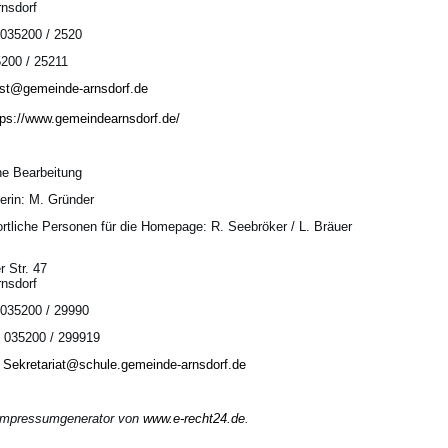
nsdorf
 035200 / 2520
200 / 25211
st@gemeinde-arnsdorf.de
tps://www.gemeindearnsdorf.de/
che Bearbeitung
terin: M. Gründer
rtliche Personen für die Homepage: R. Seebröker / L. Bräuer
r Str. 47
nsdorf
 035200 / 29990
35200 / 299919
:
Sekretariat@schule.gemeinde-arnsdorf.de
Impressumgenerator von
www.e-recht24.de
.