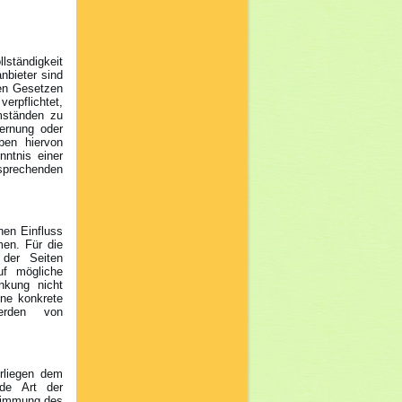
llständigkeit
nbieter sind
nen Gesetzen
erpflichtet,
mständen zu
fernung oder
ben hiervon
nntnis einer
rechenden
nen Einfluss
en. Für die
 der Seiten
uf mögliche
nkung nicht
hne konkrete
werden von
erliegen dem
ede Art der
stimmung des