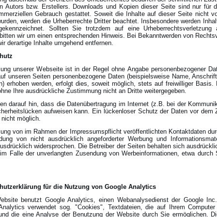
en Autors bzw. Erstellers. Downloads und Kopien dieser Seite sind nur für d
mmerziellen Gebrauch gestattet. Soweit die Inhalte auf dieser Seite nicht v
 wurden, werden die Urheberrechte Dritter beachtet. Insbesondere werden Inhalt
gekennzeichnet. Sollten Sie trotzdem auf eine Urheberrechtsverletzung
bitten wir um einen entsprechenden Hinweis. Bei Bekanntwerden von Rechts
ir derartige Inhalte umgehend entfernen.
hutz
zung unserer Webseite ist in der Regel ohne Angabe personenbezogener Da
uf unseren Seiten personenbezogene Daten (beispielsweise Name, Anschrift
) erhoben werden, erfolgt dies, soweit möglich, stets auf freiwilliger Basis.
hne Ihre ausdrückliche Zustimmung nicht an Dritte weitergegeben.
en darauf hin, dass die Datenübertragung im Internet (z.B. bei der Kommunik
cherheitslücken aufweisen kann. Ein lückenloser Schutz der Daten vor dem Z
t nicht möglich.
ung von im Rahmen der Impressumspflicht veröffentlichten Kontaktdaten durc
dung von nicht ausdrücklich angeforderter Werbung und Informationsmater
ausdrücklich widersprochen. Die Betreiber der Seiten behalten sich ausdrückli
 im Falle der unverlangten Zusendung von Werbeinformationen, etwa durch
hutzerklärung für die Nutzung von Google Analytics
ebsite benutzt Google Analytics, einen Webanalysedienst der Google Inc.
Analytics verwendet sog. "Cookies", Textdateien, die auf Ihrem Computer
und die eine Analyse der Benutzung der Website durch Sie ermöglichen. D