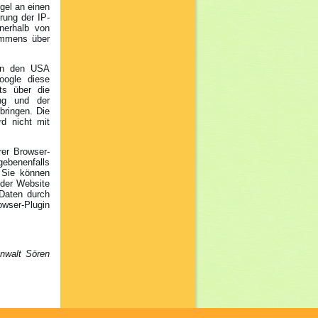
gel an einen
rung der IP-
nerhalb von
ommens über
 in den USA
oogle diese
ts über die
ung und der
bringen. Die
d nicht mit
rer Browser-
gebenenfalls
 Sie können
 der Website
 Daten durch
wser-Plugin
nwalt Sören