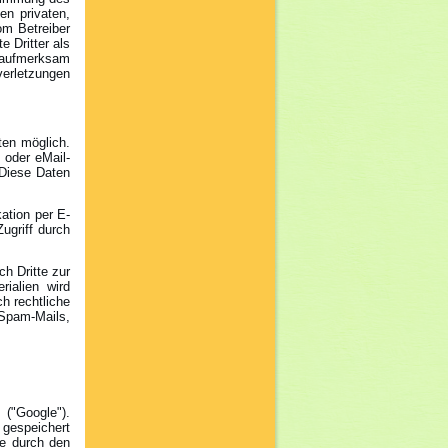
en privaten,
om Betreiber
e Dritter als
 aufmerksam
verletzungen
ten möglich.
 oder eMail-
 Diese Daten
ation per E-
ugriff durch
h Dritte zur
ialien wird
ch rechtliche
 Spam-Mails,
 ("Google").
 gespeichert
ie durch den