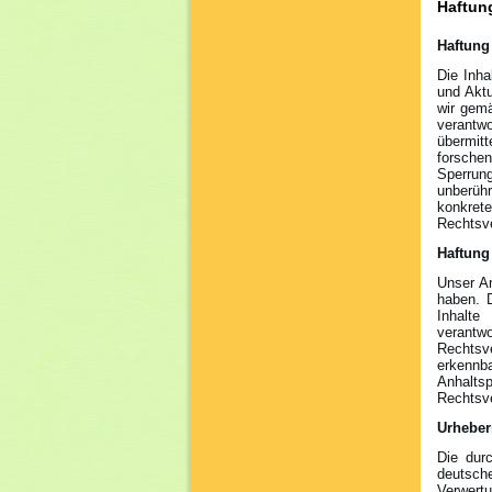
Haftun
Haftung 
Die Inha
und Aktu
wir gem
verantwo
übermit
forschen
Sperrun
unberüh
konkre
Rechtsve
Haftung
Unser An
haben. 
Inhalte
verantw
Rechtsv
erkennba
Anhalt
Rechtsve
Urheber
Die durc
deutsch
Verwertu