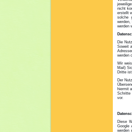
jeweilig
nicht ko
erstellt
solche 
werden, 
werden w
Datensc
Die Nut
Soweit a
Adressen
werden o
Wir weis
Mail) Si
Dritte is
Der Nutz
Übersen
hiermit 
Schritte
vor.
Datensc
Diese W
Google 
werden 