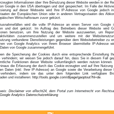
rzeugten Informationen über Ihre Benutzung dieser Website werden in der Re
on Google in den USA übertragen und dort gespeichert. Im Falle der Aktivie
sierung auf dieser Webseite wird Ihre IP-Adresse von Google jedoch in
dstaaten der Europäischen Union oder in anderen Vertragsstaaten des Abk
päischen Wirtschaftsraum zuvor gekürzt.
Ausnahmefällen wird die volle IP-Adresse an einen Server von Google
gen und dort gekürzt. Im Auftrag des Betreibers dieser Website wird G
tionen benutzen, um Ihre Nutzung der Website auszuwerten, um Repor
aktivitäten zusammenzustellen und um weitere mit der Websitenutz
nutzung verbundene Dienstleistungen gegenüber dem Websitebetreiber zu er
en von Google Analytics von Ihrem Browser übermittelte IP-Adresse wir
 Daten von Google zusammengeführt.
nen die Speicherung der Cookies durch eine entsprechende Einstellung Ih
 verhindern; wir weisen Sie jedoch darauf hin, dass Sie in diesem Fall ge
ämtliche Funktionen dieser Website vollumfänglich werden nutzen können.
hinaus die Erfassung der durch das Cookie erzeugten und auf Ihre Nutzung
n Daten (inkl. Ihrer IP-Adresse) an Google sowie die Verarbeitung dieser
verhindern, indem sie das unter dem folgenden Link verfügbare Bro
laden und installieren:
http://tools.google.com/dlpage/gaoptout?hl=de
.
rweis:
Disclaimer
von eRecht24, dem Portal zum Internetrecht von Rechtsa
Google Analytics Datenschutzerklärung