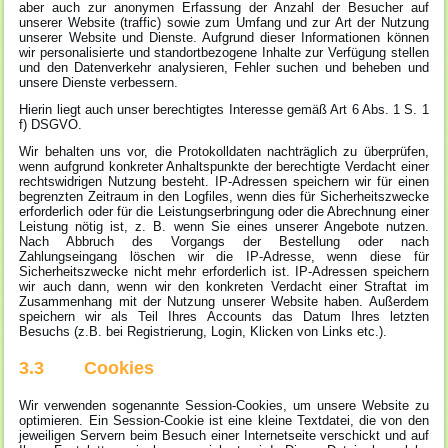
aber auch zur anonymen Erfassung der Anzahl der Besucher auf
unserer Website (traffic) sowie zum Umfang und zur Art der Nutzung
unserer Website und Dienste. Aufgrund dieser Informationen können
wir personalisierte und standortbezogene Inhalte zur Verfügung stellen
und den Datenverkehr analysieren, Fehler suchen und beheben und
unsere Dienste verbessern.
Hierin liegt auch unser berechtigtes Interesse gemäß Art 6 Abs. 1 S. 1
f) DSGVO.
Wir behalten uns vor, die Protokolldaten nachträglich zu überprüfen,
wenn aufgrund konkreter Anhaltspunkte der berechtigte Verdacht einer
rechtswidrigen Nutzung besteht. IP-Adressen speichern wir für einen
begrenzten Zeitraum in den Logfiles, wenn dies für Sicherheitszwecke
erforderlich oder für die Leistungserbringung oder die Abrechnung einer
Leistung nötig ist, z. B. wenn Sie eines unserer Angebote nutzen.
Nach Abbruch des Vorgangs der Bestellung oder nach
Zahlungseingang löschen wir die IP-Adresse, wenn diese für
Sicherheitszwecke nicht mehr erforderlich ist. IP-Adressen speichern
wir auch dann, wenn wir den konkreten Verdacht einer Straftat im
Zusammenhang mit der Nutzung unserer Website haben. Außerdem
speichern wir als Teil Ihres Accounts das Datum Ihres letzten
Besuchs (z.B. bei Registrierung, Login, Klicken von Links etc.).
3.3 Cookies
Wir verwenden sogenannte Session-Cookies, um unsere Website zu
optimieren. Ein Session-Cookie ist eine kleine Textdatei, die von den
jeweiligen Servern beim Besuch einer Internetseite verschickt und auf