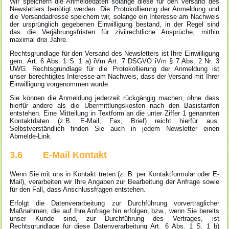
Wir speichern die Anmeldedaten solange diese für den Versand des
Newsletters benötigt werden. Die Protokollierung der Anmeldung und
die Versandadresse speichern wir, solange ein Interesse am Nachweis
der ursprünglich gegebenen Einwilligung bestand, in der Regel sind
das die Verjährungsfristen für zivilrechtliche Ansprüche, mithin
maximal drei Jahre.
Rechtsgrundlage für den Versand des Newsletters ist Ihre Einwilligung
gem. Art. 6 Abs. 1 S. 1 a) iVm Art. 7 DSGVO iVm § 7 Abs. 2 Nr. 3
UWG. Rechtsgrundlage für die Protokollierung der Anmeldung ist
unser berechtigtes Interesse am Nachweis, dass der Versand mit Ihrer
Einwilligung vorgenommen wurde.
Sie können die Anmeldung jederzeit rückgängig machen, ohne dass
hierfür andere als die Übermittlungskosten nach den Basistarifen
entstehen. Eine Mitteilung in Textform an die unter Ziffer 1 genannten
Kontaktdaten (z.B. E-Mail, Fax, Brief) reicht hierfür aus.
Selbstverständlich finden Sie auch in jedem Newsletter einen
Abmelde-Link.
3.6 E-Mail Kontakt
Wenn Sie mit uns in Kontakt treten (z. B. per Kontaktformular oder E-
Mail), verarbeiten wir Ihre Angaben zur Bearbeitung der Anfrage sowie
für den Fall, dass Anschlussfragen entstehen.
Erfolgt die Datenverarbeitung zur Durchführung vorvertraglicher
Maßnahmen, die auf Ihre Anfrage hin erfolgen, bzw., wenn Sie bereits
unser Kunde sind, zur Durchführung des Vertrages, ist
Rechtsgrundlage für diese Datenverarbeitung Art. 6 Abs. 1 S. 1 b)