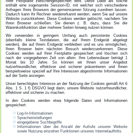
Ihrer Festplatte zwischengespeichert wird. Diese Datei als solche
enthält eine sogenannte Session-ID, mit welcher sich verschiedene
Anfragen Ihres Browsers der gemeinsamen Sitzung zuordnen lassen.
Dadurch kann Ihr Rechner wiedererkannt werden, wenn Sie auf unsere
Website zurückkehren. Diese Cookies werden gelöscht, nachdem Sie
Ihren Browser schließen. Sie dienen z. B. dazu, dass Sie die
Warenkorbfunktion über mehrere Seiten hinweg nutzen können.
Wir verwenden in geringem Umfang auch persistente Cookies
(ebenfalls kleine Textdateien, die auf Ihrem Endgerät abgelegt
werden), die auf Ihrem Endgerät verbleiben und es uns ermöglichen,
Ihren Browser beim nächsten Besuch wiederzuerkennen. Diese
Cookies werden auf Ihrer Festplatte gespeichert und löschen sich
nach der vorgegebenen Zeit von allein. Ihre Lebensdauer beträgt 1
Monat bis 10 Jahre. So können wir Ihnen unser Angebot
nutzerfreundlicher, effektiver und sicherer präsentieren und Ihnen
beispielsweise speziell auf Ihre Interessen abgestimmte Informationen
auf der Seite anzeigen.
Unser berechtigtes Interesse an der Nutzung der Cookies gemäß Art 6
Abs. 1 S. 1 f) DSGVO liegt darin, unsere Website nutzerfreundlicher,
effektiver und sicherer zu machen.
In den Cookies werden etwa folgende Daten und Informationen
gespeichert:
Log-In-Informationen
Spracheinstellungen
eingegebene Suchbegriffe
Informationen über die Anzahl der Aufrufe unserer Website
sowie Nutzung einzelner Funktionen unseres Internetauftritts.