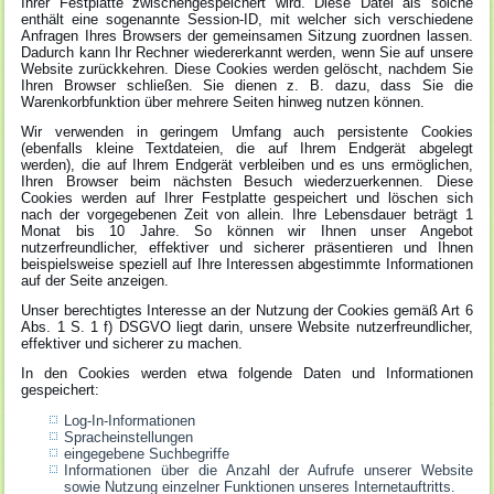
Ihrer Festplatte zwischengespeichert wird. Diese Datei als solche
enthält eine sogenannte Session-ID, mit welcher sich verschiedene
Anfragen Ihres Browsers der gemeinsamen Sitzung zuordnen lassen.
Dadurch kann Ihr Rechner wiedererkannt werden, wenn Sie auf unsere
Website zurückkehren. Diese Cookies werden gelöscht, nachdem Sie
Ihren Browser schließen. Sie dienen z. B. dazu, dass Sie die
Warenkorbfunktion über mehrere Seiten hinweg nutzen können.
Wir verwenden in geringem Umfang auch persistente Cookies
(ebenfalls kleine Textdateien, die auf Ihrem Endgerät abgelegt
werden), die auf Ihrem Endgerät verbleiben und es uns ermöglichen,
Ihren Browser beim nächsten Besuch wiederzuerkennen. Diese
Cookies werden auf Ihrer Festplatte gespeichert und löschen sich
nach der vorgegebenen Zeit von allein. Ihre Lebensdauer beträgt 1
Monat bis 10 Jahre. So können wir Ihnen unser Angebot
nutzerfreundlicher, effektiver und sicherer präsentieren und Ihnen
beispielsweise speziell auf Ihre Interessen abgestimmte Informationen
auf der Seite anzeigen.
Unser berechtigtes Interesse an der Nutzung der Cookies gemäß Art 6
Abs. 1 S. 1 f) DSGVO liegt darin, unsere Website nutzerfreundlicher,
effektiver und sicherer zu machen.
In den Cookies werden etwa folgende Daten und Informationen
gespeichert:
Log-In-Informationen
Spracheinstellungen
eingegebene Suchbegriffe
Informationen über die Anzahl der Aufrufe unserer Website
sowie Nutzung einzelner Funktionen unseres Internetauftritts.