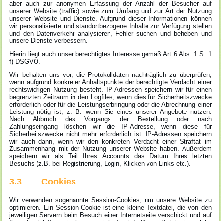
aber auch zur anonymen Erfassung der Anzahl der Besucher auf
unserer Website (traffic) sowie zum Umfang und zur Art der Nutzung
unserer Website und Dienste. Aufgrund dieser Informationen können
wir personalisierte und standortbezogene Inhalte zur Verfügung stellen
und den Datenverkehr analysieren, Fehler suchen und beheben und
unsere Dienste verbessern.
Hierin liegt auch unser berechtigtes Interesse gemäß Art 6 Abs. 1 S. 1
f) DSGVO.
Wir behalten uns vor, die Protokolldaten nachträglich zu überprüfen,
wenn aufgrund konkreter Anhaltspunkte der berechtigte Verdacht einer
rechtswidrigen Nutzung besteht. IP-Adressen speichern wir für einen
begrenzten Zeitraum in den Logfiles, wenn dies für Sicherheitszwecke
erforderlich oder für die Leistungserbringung oder die Abrechnung einer
Leistung nötig ist, z. B. wenn Sie eines unserer Angebote nutzen.
Nach Abbruch des Vorgangs der Bestellung oder nach
Zahlungseingang löschen wir die IP-Adresse, wenn diese für
Sicherheitszwecke nicht mehr erforderlich ist. IP-Adressen speichern
wir auch dann, wenn wir den konkreten Verdacht einer Straftat im
Zusammenhang mit der Nutzung unserer Website haben. Außerdem
speichern wir als Teil Ihres Accounts das Datum Ihres letzten
Besuchs (z.B. bei Registrierung, Login, Klicken von Links etc.).
3.3 Cookies
Wir verwenden sogenannte Session-Cookies, um unsere Website zu
optimieren. Ein Session-Cookie ist eine kleine Textdatei, die von den
jeweiligen Servern beim Besuch einer Internetseite verschickt und auf