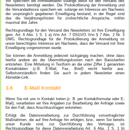
Wir speichern die Anmeldedaten solange diese für den Versand des
Newsletters benötigt werden. Die Protokollierung der Anmeldung und
die Versandadresse speichern wir, solange ein Interesse am Nachweis
der ursprünglich gegebenen Einwilligung bestand, in der Regel sind
das die Verjährungsfristen für zivilrechtliche Ansprüche, mithin
maximal drei Jahre.
Rechtsgrundlage für den Versand des Newsletters ist Ihre Einwilligung
gem. Art. 6 Abs. 1 S. 1 a) iVm Art. 7 DSGVO iVm § 7 Abs. 2 Nr. 3
UWG. Rechtsgrundlage für die Protokollierung der Anmeldung ist
unser berechtigtes Interesse am Nachweis, dass der Versand mit Ihrer
Einwilligung vorgenommen wurde.
Sie können die Anmeldung jederzeit rückgängig machen, ohne dass
hierfür andere als die Übermittlungskosten nach den Basistarifen
entstehen. Eine Mitteilung in Textform an die unter Ziffer 1 genannten
Kontaktdaten (z.B. E-Mail, Fax, Brief) reicht hierfür aus.
Selbstverständlich finden Sie auch in jedem Newsletter einen
Abmelde-Link.
3.6 E-Mail Kontakt
Wenn Sie mit uns in Kontakt treten (z. B. per Kontaktformular oder E-
Mail), verarbeiten wir Ihre Angaben zur Bearbeitung der Anfrage sowie
für den Fall, dass Anschlussfragen entstehen.
Erfolgt die Datenverarbeitung zur Durchführung vorvertraglicher
Maßnahmen, die auf Ihre Anfrage hin erfolgen, bzw., wenn Sie bereits
unser Kunde sind, zur Durchführung des Vertrages, ist
Rechtsgrundlage für diese Datenverarbeitung Art. 6 Abs. 1 S. 1 b)