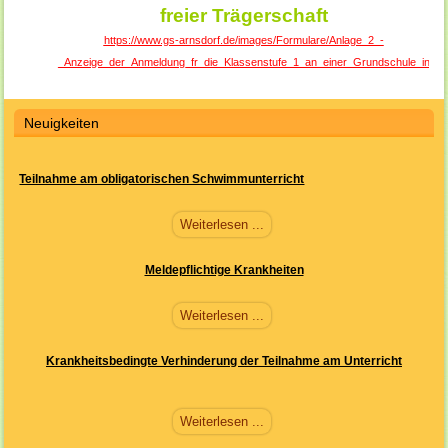
freier Trägerschaft
https://www.gs-arnsdorf.de/images/Formulare/Anlage_2_-
_Anzeige_der_Anmeldung_fr_die_Klassenstufe_1_an_einer_Grundschule_in_fre
Neuigkeiten
Teilnahme am obligatorischen Schwimmunterricht
Weiterlesen ...
Meldepflichtige Krankheiten
Weiterlesen ...
Krankheitsbedingte Verhinderung der Teilnahme am Unterricht
Weiterlesen ...